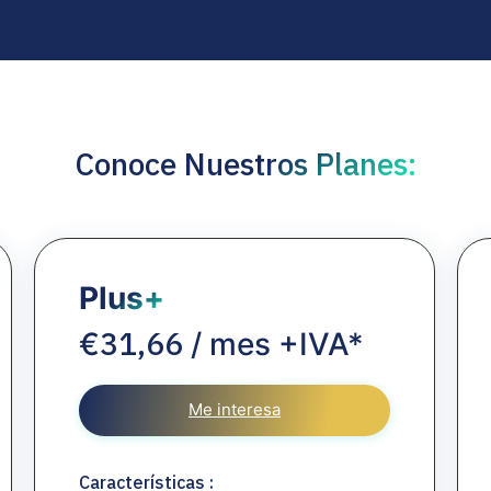
Conoce Nuestros Planes:
Plus+
31,66
€
/ mes +IVA*
Me interesa
Características :