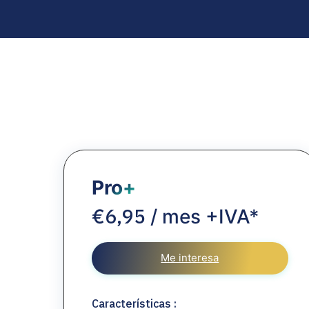
Pro+
6,95
€
/ mes +IVA*
Me interesa
Características :